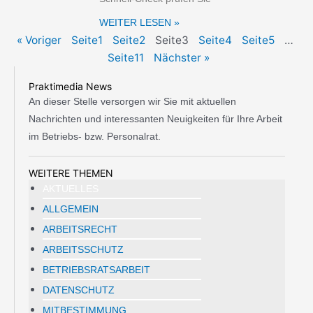
WEITER LESEN »
« Voriger
Seite
1
Seite
2
Seite
3
Seite
4
Seite
5
…
Seite
11
Nächster »
Praktimedia News
An dieser Stelle versorgen wir Sie mit aktuellen
Nachrichten und interessanten Neuigkeiten für Ihre Arbeit
im Betriebs- bzw. Personalrat.
WEITERE THEMEN
AKTUELLES
ALLGEMEIN
ARBEITSRECHT
ARBEITSSCHUTZ
BETRIEBSRATSARBEIT
DATENSCHUTZ
MITBESTIMMUNG