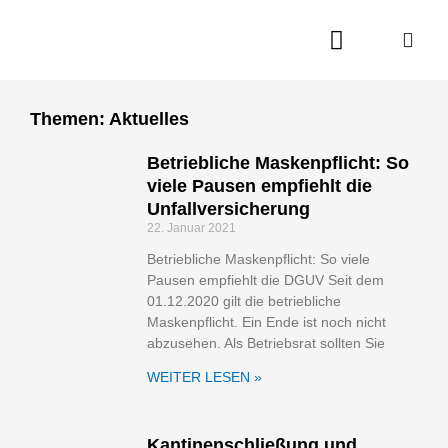
Zum
Inhalt
springen
Themen: Aktuelles
Betriebliche Maskenpflicht: So
Seite
Seite
Seite
Seite
viele Pausen empfiehlt die
Unfallversicherung
22. Januar 2021
Betriebliche Maskenpflicht: So viele
Pausen empfiehlt die DGUV Seit dem
01.12.2020 gilt die betriebliche
Maskenpflicht. Ein Ende ist noch nicht
abzusehen. Als Betriebsrat sollten Sie
WEITER LESEN »
Kantinenschließung und