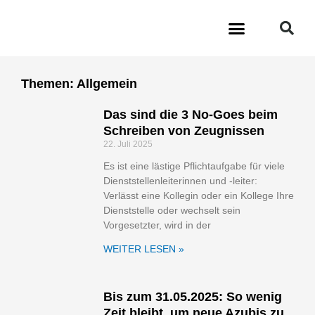
Zum
Inhalt
springen
Themen: Allgemein
Das sind die 3 No-Goes beim
Seite
Seite
Seite
Seite
Seite
Schreiben von Zeugnissen
22. Juli 2025
Es ist eine lästige Pflichtaufgabe für viele
Dienststellenleiterinnen und -leiter:
Verlässt eine Kollegin oder ein Kollege Ihre
Dienststelle oder wechselt sein
Vorgesetzter, wird in der
WEITER LESEN »
Bis zum 31.05.2025: So wenig
Zeit bleibt, um neue Azubis zu