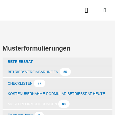
Zum
Inhalt
springen
Musterformulierungen
BETRIEBSRAT
BETRIEBSVEREINBARUNGEN
55
CHECKLISTEN
27
KOSTENÜBERNAHME-FORMULAR BETRIEBSRAT HEUTE
MUSTERFORMULIERUNGEN
88