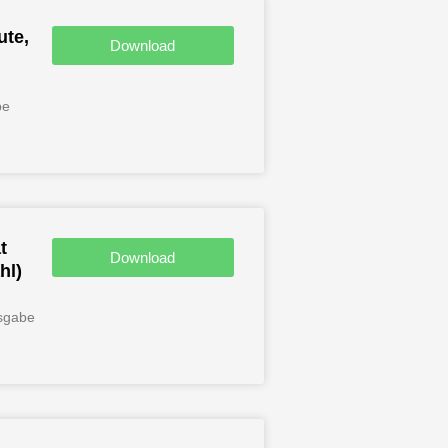
ute,
Download
be
t
Download
hl)
usgabe