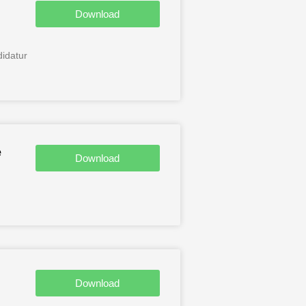
Download
idatur
e
Download
Download