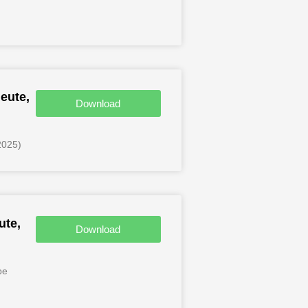
eute,
Download
2025)
ute,
Download
be