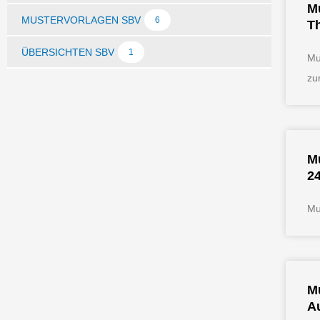
Mu
MUSTERVORLAGEN SBV
6
T
ÜBERSICHTEN SBV
1
Mu
zu
M
24
Mu
Mu
A