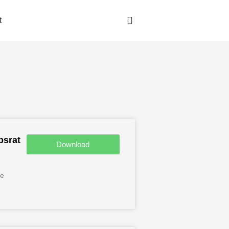
t
te
bsrat
Download
be