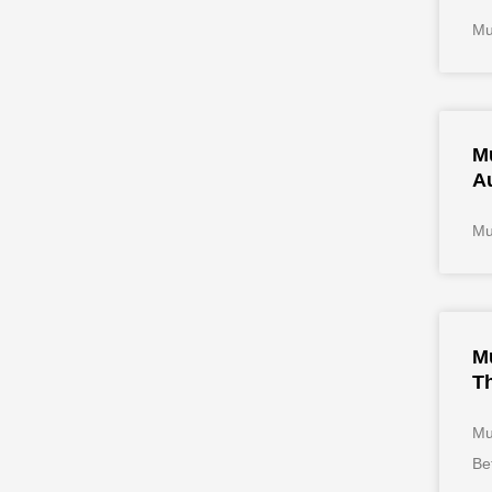
Mu
M
A
Mu
Mu
T
Mu
Be