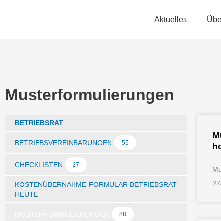
Zum
Inhalt
Aktuelles
Übe
springen
Musterformulierungen
BETRIEBSRAT
Mu
BETRIEBSVEREINBARUNGEN
55
he
CHECKLISTEN
27
Mu
27
KOSTENÜBERNAHME-FORMULAR BETRIEBSRAT
HEUTE
MUSTERFORMULIERUNGEN
88